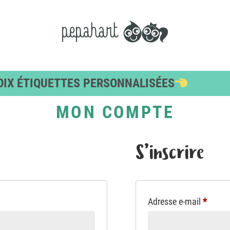
IX ÉTIQUETTES PERSONNALISÉES
KS
ÉTIQUETTES
ÉTIQUETT
MON COMPTE
OBJETS
VÊTEMEN
PACKS OBJETS
QUICK AR
AUTOCOLLAN
ES
PACKS CHAUSSURES
S’inscrire
THERMOCO
 CLUB
S / ALERTES
Obliga
Adresse e-mail
*
BORD