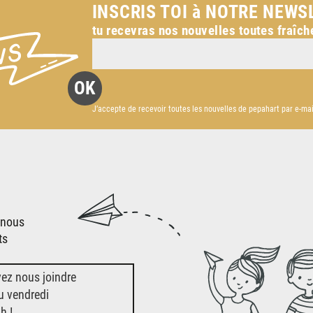
INSCRIS TOI à NOTRE NEWS
tu recevras nos nouvelles toutes fraîch
J’accepte de recevoir toutes les nouvelles de pepahart par e-mai
-nous
ts
ez nous joindre
u vendredi
h !