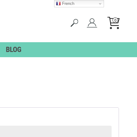
French
0
BLOG
ES
ÉTIQUETTES
TS
SENIORS
TS
TES
LLANTES
toire