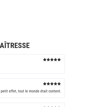
AÎTRESSE
Note
5
sur
5
Note
5
sur
petit effet, tout le monde était content.
5