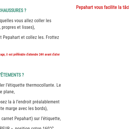
Pepahart vous facilite la tâ
CHAUSSURES ?
uelles vous allez coller les
 propres et lisses),
t Pepahart et collez les. Frottez
ge, il est préférable d’attendre 24H avant d’aller
VÊTEMENTS ?
ler l’étiquette thermocollante. Le
e plane,
osez la à l’endroit préalablement
tite marge avec les bords),
 carnet Pepahart) sur l’étiquette,
PEUR », position coton 160°C