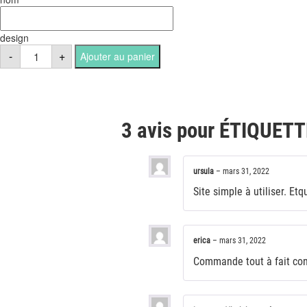
design
quantité
-
+
Ajouter au panier
de
ÉTIQUETTES
PERSONNALISÉES
BUREAU
ET
MAÎTRESSE
3 avis pour
ÉTIQUETT
ursula
–
mars 31, 2022
Site simple à utiliser. Et
erica
–
mars 31, 2022
Commande tout à fait confo