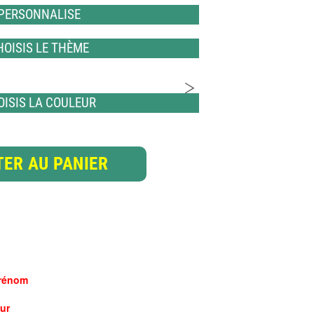
 PERSONNALISE
HOISIS LE THÈME
OISIS LA COULEUR
ER AU PANIER
rénom
ur