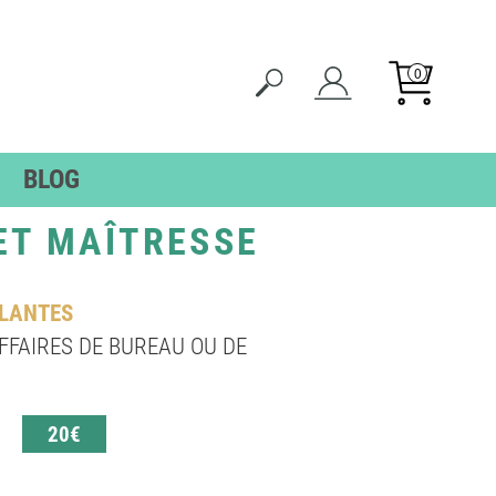
0
BLOG
ES
ÉTIQUETTES
ET MAÎTRESSE
TS
SENIORS
TS
TES
LLANTES
OLLANTES
FAIRES DE BUREAU OU DE
20€