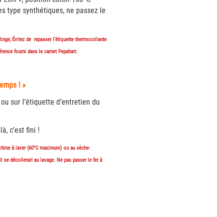
es type synthétiques, ne passez le
linge; Évitez de repasser l’étiquette thermocollante
hérence fourni dans le carnet Pepahart.
temps ! »
ou sur l’étiquette d’entretien du
 c’est fini !
hine à laver (60°C maximum) ou au sèche-
l se décollerait au lavage. Ne pas passer le fer à