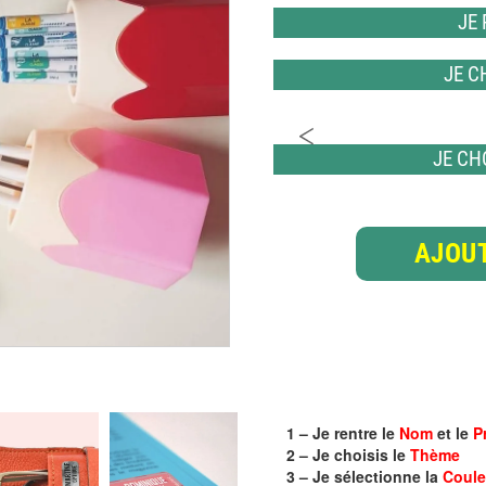
JE
JE C
JE CH
AJOUT
1 – Je rentre le
Nom
et le
P
2 – Je choisis le
Thème
3 – Je sélectionne la
Coule