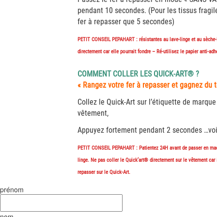
pendant 10 secondes. (Pour les tissus fragil
fer à repasser que 5 secondes)
PETIT CONSEIL PEPAHART :
résistantes au lave-linge et au sèche-
directement car elle pourrait fondre – Ré-utilisez le papier anti-ad
COMMENT COLLER LES QUICK-ART® ?
« Rangez votre fer à repasser et gagnez du 
Collez le Quick-Art sur l’étiquette de marque 
vêtement,
Appuyez fortement pendant 2 secondes …voilà,
PETIT CONSEIL PEPAHART : Patientez 24H avant de passer en mac
linge. Ne pas coller le Quick’art® directement sur le vêtement car i
repasser sur le Quick-Art.
prénom
nom