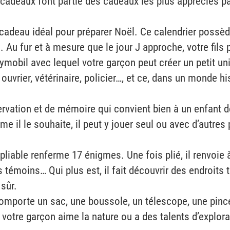
 cadeaux font partie des cadeaux les plus appréciés par
un cadeau idéal pour préparer Noël. Ce calendrier possè
. Au fur et à mesure que le jour J approche, votre fils
aymobil avec lequel votre garçon peut créer un petit un
, ouvrier, vétérinaire, policier…, et ce, dans un monde 
.
ervation et de mémoire qui convient bien à un enfant de
il le souhaite, il peut y jouer seul ou avec d’autres 
 pliable renferme 17 énigmes. Une fois plié, il renvoie
 témoins… Qui plus est, il fait découvrir des endroits t
sûr.
i comporte un sac, une boussole, un télescope, une pince
votre garçon aime la nature ou a des talents d’explorate