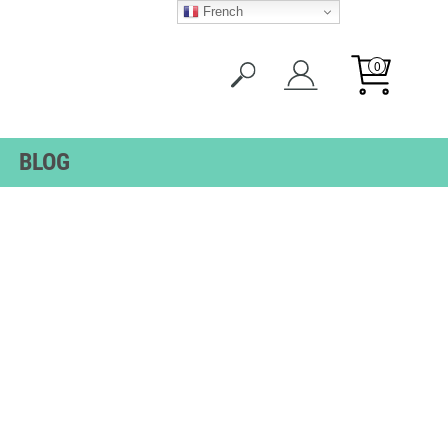
French
0
BLOG
ES
ÉTIQUETTES
TS
SENIORS
TS
TES
LLANTES