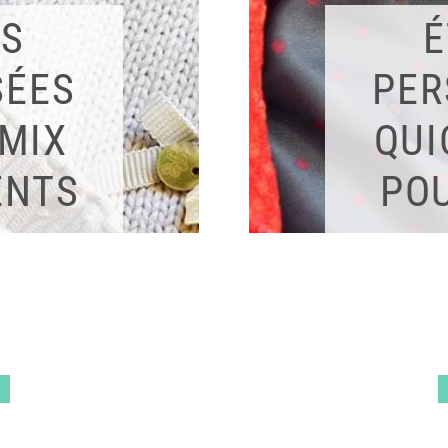
ES
É
SÉES
PER
 MIX
QUI
ENTS
PO
!