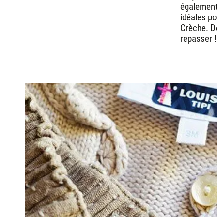
également 
idéales p
Crèche. De
repasser !