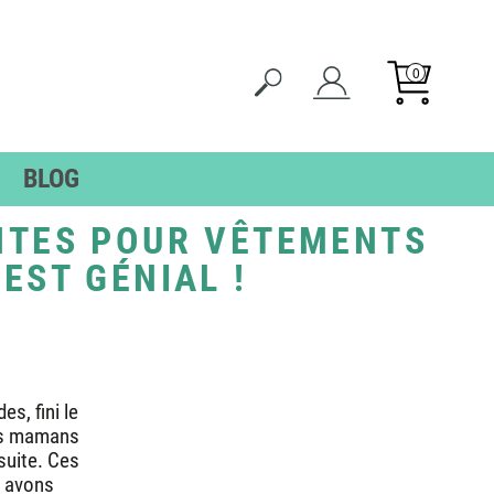
0
BLOG
ES
ÉTIQUETTES
NTES POUR VÊTEMENTS
TS
SENIORS
EST GÉNIAL !
TS
TES
OLLANTES
s, fini le
les mamans
suite. Ces
s avons