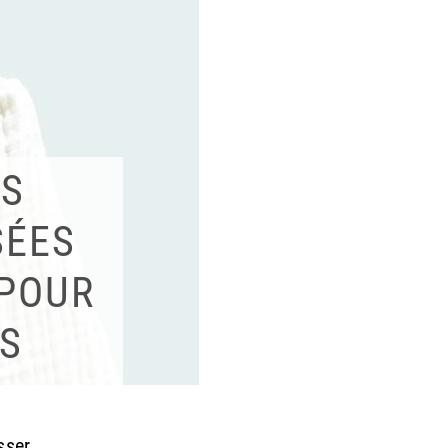
ES
SÉES
 POUR
S
sser