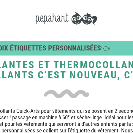
OIX ÉTIQUETTES PERSONNALISÉES👈
KS
ÉTIQUETTES
ÉTIQUETT
LANTES ET THERMOCOLLA
OBJETS
VÊTEMEN
LANTS C’EST NOUVEAU, C’
🏷️ PACKS OBJETS
🏷️ QUICK AR
AUTOCOLLAN
RES
🏷️ PACKS CHAUSSURES
🏷️ THERMOC
 CLUB
IES / ALERTES
llants Quick-Arts pour vêtements qui se posent en 2 seconde
 BORD
sser ! passage en machine à 60° et sèche-linge. Idéal pour 
t pour les vêtements qui serviront à d’autres enfants par la 
 personnalisées se collent sur l’étiquette du vêtement. Nou