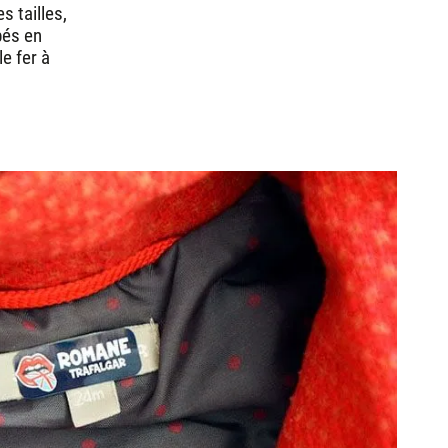
 tailles,
bés en
e fer à