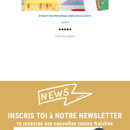
ÉTIQUETTES PERSONNALISÉES DÉCOUVERTE
16,00
€
Noté
5
5.00
Choix des options
sur 5
basé sur
notations
client
INSCRIS TOI à NOTRE NEWSLETTER
tu recevras nos nouvelles toutes fraîches