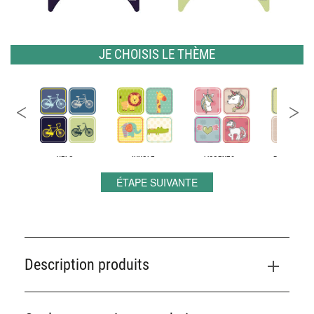
Facebook
Instagram
Pinterest
JE CHOISIS LE THÈME
VELO
JUNGLE
LICORNES
DANS LES BO
ÉTAPE SUIVANTE
Description produits